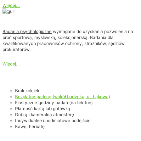
Więcej...
Badania na broń
Badania psychologiczne
wymagane do uzyskania pozwolenia na
broń sportową, myśliwską, kolekcjonerską. Badania dla
kwalifikowanych pracowników ochrony, strażników, sędziów,
prokuratorów.
Więcej...
Neurotrans Psychotesty Opole -
ZaPEWNIAmy:
Brak kolejek
Bezpłatny parking (wokół budynku, ul. Łąkowa)
Elastyczne godziny badań (na telefon)
Płatność kartą lub gotówką
Dobrą i kameralną atmosferę
Indywidualne i podmiotowe podejście
Kawę, herbatę
Ze względu na fakt Współpracy z lekarzem