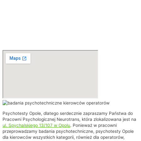
medycyny pracy, osoby, które decydują się
na badanie psychotechniczne w naszej
pracowni, umawiamy na życzenie do
lekarza. W związku z tym możliwe jest
zrobienie obu badań w jeden dzień, tzn.
jedno po drugim!
Psychotesty Opole, dlatego serdecznie zapraszamy Państwa do
Pracowni Psychologicznej Neurotrans, która zlokalizowana jest na
ul. Spychalskiego 13/107 w Opolu
. Ponieważ w pracowni
przeprowadzamy badania psychotechniczne, psychotesty Opole
dla kierowców wszystkich kategorii, również dla operatorów,