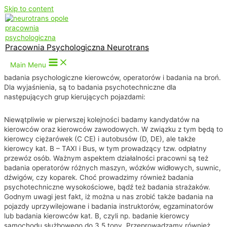
Skip to content
Bez wątpienia - Psychotesty
Opole
Pracownia Psychologiczna Neurotrans
Main Menu
Neurotrans Psychotesty Opole, wykonujemy przede wszystkim
badania psychologiczne kierowców, operatorów i badania na broń.
Dla wyjaśnienia, są to badania psychotechniczne dla
następujących grup kierujących pojazdami:
Niewątpliwie w pierwszej kolejności badamy kandydatów na
kierowców oraz kierowców zawodowych. W związku z tym będą to
kierowcy ciężarówek (C CE) i autobusów (D, DE), ale także
kierowcy kat. B – TAXI i Bus, w tym prowadzący tzw. odpłatny
przewóz osób. Ważnym aspektem działalności pracowni są też
badania operatorów różnych maszyn, wózków widłowych, suwnic,
dźwigów, czy koparek. Choć prowadzimy również badania
psychotechniczne wysokościowe, bądź też badania strażaków.
Godnym uwagi jest fakt, iż można u nas zrobić także badania na
pojazdy uprzywilejowane i badania instruktorów, egzaminatorów
lub badania kierowców kat. B, czyli np. badanie kierowcy
samochodu służbowego do 3,5 tony. Przeprowadzamy również