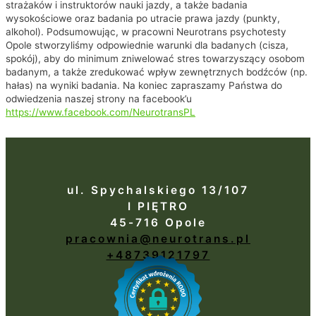
strażaków i instruktorów nauki jazdy, a także badania
wysokościowe oraz badania po utracie prawa jazdy (punkty,
alkohol). Podsumowując, w pracowni Neurotrans psychotesty
Opole stworzyliśmy odpowiednie warunki dla badanych (cisza,
spokój), aby do minimum zniwelować stres towarzyszący osobom
badanym, a także zredukować wpływ zewnętrznych bodźców (np.
hałas) na wyniki badania. Na koniec zapraszamy Państwa do
odwiedzenia naszej strony na facebook’u
https://www.facebook.com/NeurotransPL
ul. Spychalskiego 13/107
I PIĘTRO
45-716 Opole
pracownia@neurotrans.pl
+48739121797