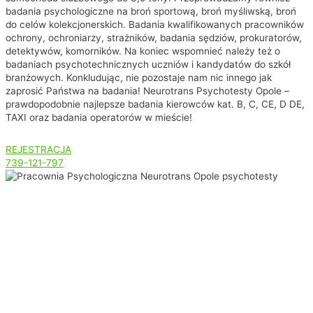
badania psychologiczne na broń sportową, broń myśliwską, broń
do celów kolekcjonerskich. Badania kwalifikowanych pracowników
ochrony, ochroniarzy, strażników, badania sędziów, prokuratorów,
detektywów, komorników. Na koniec wspomnieć należy też o
badaniach psychotechnicznych uczniów i kandydatów do szkół
branżowych. Konkludując, nie pozostaje nam nic innego jak
zaprosić Państwa na badania! Neurotrans Psychotesty Opole –
prawdopodobnie najlepsze badania kierowców kat. B, C, CE, D DE,
TAXI oraz badania operatorów w mieście!
REJESTRACJA
739-121-797
Witamy Państwa na stronie
Pracowni Psychologicznej
Neurotrans Psychotesty Opole!
W pracowni wykonujemy:
Badania psychologiczne
kierowców i operatorów